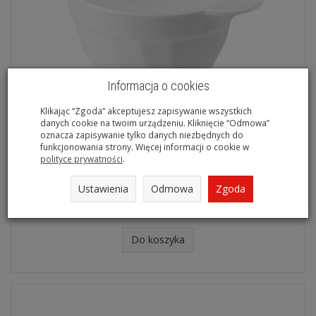
Informacja o cookies
Klikając “Zgoda” akceptujesz zapisywanie wszystkich
danych cookie na twoim urządzeniu. Kliknięcie “Odmowa”
oznacza zapisywanie tylko danych niezbędnych do
funkcjonowania strony. Więcej informacji o cookie w
polityce prywatności
.
Bulionówka BIANCO 650 ML
Jest
Ustawienia
Odmowa
Zgoda
Rabat:
5 %
9,98 zł
Do koszyka