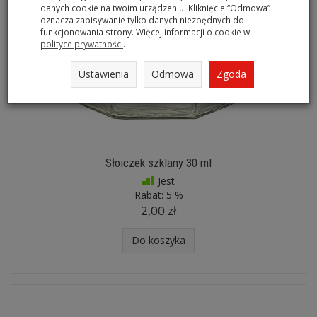
danych cookie na twoim urządzeniu. Kliknięcie “Odmowa”
oznacza zapisywanie tylko danych niezbędnych do
funkcjonowania strony. Więcej informacji o cookie w
polityce prywatności
.
Ustawienia
Odmowa
Zgoda
Słoiczek szklany 30 ml
Jest
Rabat:
5 %
2,00 zł
Do koszyka