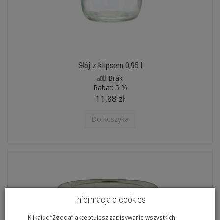
Słój z klipsem 0,95 l
Brak
Rabat:
5 %
11,88 zł
Do koszyka
Informacja o cookies
Klikając “Zgoda” akceptujesz zapisywanie wszystkich