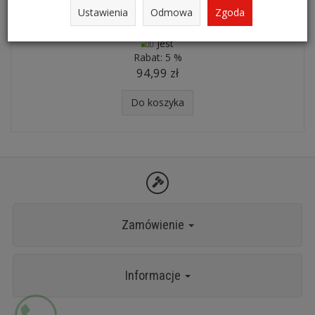
Ustawienia
Odmowa
Zgoda
Zestaw dzbanek, mlecznik i cukiernica OFELIA GOLD
Jest
Rabat:
5 %
94,99 zł
Do koszyka
Zamówienie
Informacje