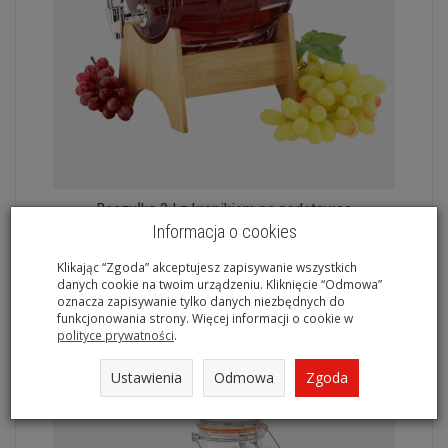
Beczułka 3 l z kranikiem na podstawce
Informacja o cookies
Rabat:
5 %
63,18 zł
Klikając “Zgoda” akceptujesz zapisywanie wszystkich
danych cookie na twoim urządzeniu. Kliknięcie “Odmowa”
Do koszyka
oznacza zapisywanie tylko danych niezbędnych do
funkcjonowania strony. Więcej informacji o cookie w
polityce prywatności
.
Ustawienia
Odmowa
Zgoda