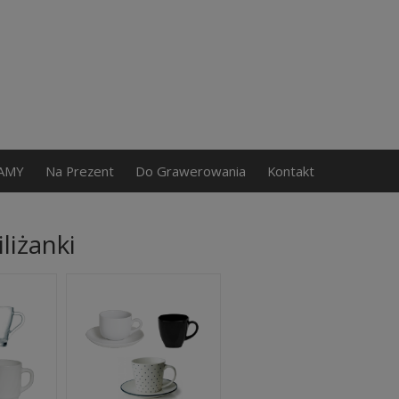
AMY
Na Prezent
Do Grawerowania
Kontakt
iliżanki