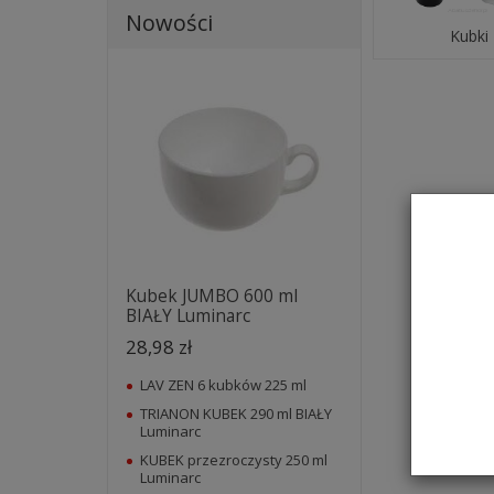
Nowości
Kubki
Kubek JUMBO 600 ml
BIAŁY Luminarc
28,98 zł
LAV ZEN 6 kubków 225 ml
TRIANON KUBEK 290 ml BIAŁY
Luminarc
KUBEK przezroczysty 250 ml
Luminarc