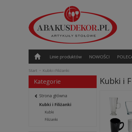
Linie produktów
NOWOŚCI
POLEC
Start
Kubki i Filiżanki
Kubki i F
Kategorie
Strona główna
Kubki i Filiżanki
Kubki
Filiżanki