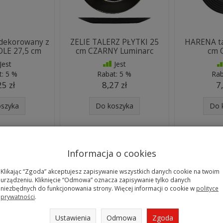
i dekorowany z
ZELIE TALERZ PŁYTKI 25
HARENA tal
OLE 27,5 cm
cm CZARNY Luminarc
cm 
Jest
Jest
t:
5 %
Rabat:
5 %
Rab
25 zł
8,27 zł
7
oszyka
Do koszyka
Do 
Informacja o cookies
Klikając “Zgoda” akceptujesz zapisywanie wszystkich danych cookie na twoim
urządzeniu. Kliknięcie “Odmowa” oznacza zapisywanie tylko danych
niezbędnych do funkcjonowania strony. Więcej informacji o cookie w
polityce
prywatności
.
Ustawienia
Odmowa
Zgoda