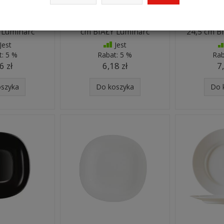
RZ PŁYTKI 25
ZELIE TALERZ PŁYTKI 25
TRIANON T
 Luminarc
cm BIAŁY Luminarc
24,5 cm B
Jest
Jest
t:
5 %
Rabat:
5 %
Rab
6 zł
6,18 zł
7
oszyka
Do koszyka
Do 