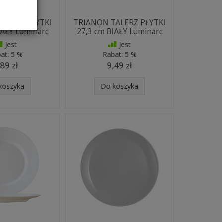
ALERZ PŁYTKI
TRIANON TALERZ PŁYTKI
IAŁY Luminarc
27,3 cm BIAŁY Luminarc
Jest
Jest
at:
5 %
Rabat:
5 %
,89 zł
9,49 zł
koszyka
Do koszyka