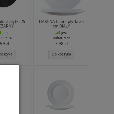
erz płytki 25
HARENA talerz płytki 25
CZARNY
cm BIAŁY
Jest
Jest
at:
5 %
Rabat:
5 %
,59 zł
7,98 zł
koszyka
Do koszyka