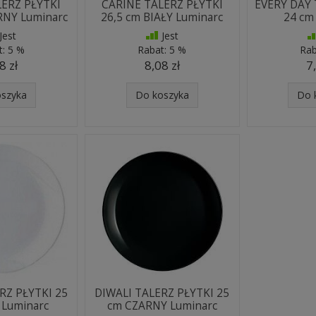
LERZ PŁYTKI
CARINE TALERZ PŁYTKI
EVERY DAY 
RNY Luminarc
26,5 cm BIAŁY Luminarc
24 cm
Jest
Jest
t:
5 %
Rabat:
5 %
Rab
8 zł
8,08 zł
7
oszyka
Do koszyka
Do 
RZ PŁYTKI 25
DIWALI TALERZ PŁYTKI 25
 Luminarc
cm CZARNY Luminarc