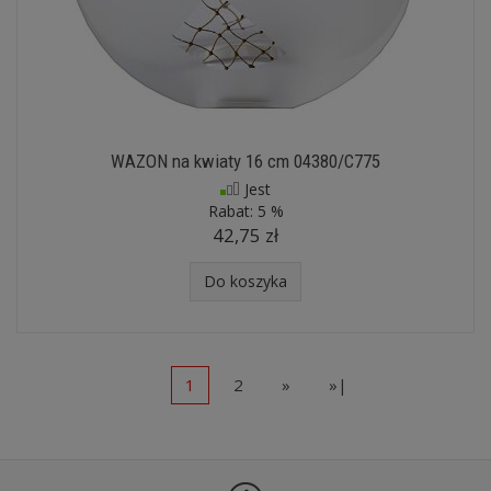
WAZON na kwiaty 16 cm 04380/C775
Jest
Rabat:
5 %
42,75 zł
Do koszyka
1
2
»
»|