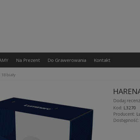
AMY
Na Prezent
Do Grawerowania
Kontakt
18 biały
HARENA 
Dodaj recenz
Kod:
L3270
Producent:
L
Dostępność: