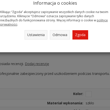
Informacja o cookies
:
Klikając “Zgoda” akceptujesz zapisywanie wszystkich danych cookie na twoim
e 25 cm - 6 szt,
urządzeniu. Kliknięcie “Odmowa” oznacza zapisywanie tylko danych
owe 19 cm - 6 szt,
niezbędnych do funkcjonowania strony. Więcej informacji o cookie w
polityce
prywatności
.
ie 23,5 cm - 6 szt.
Ustawienia
Odmowa
Zgoda
yszczące na części użytkowej ( góra) i matowe na spodzie talerza.
INARC doskonale nadają się do użytkowania w zmywarce i kuchence
osiada recenzji.
Dodaj recenzję
rofesjonalnie zabezpieczony przed uszkodzeniem podczas transportu.
Kolor:
Materiał wykonania:
szkło