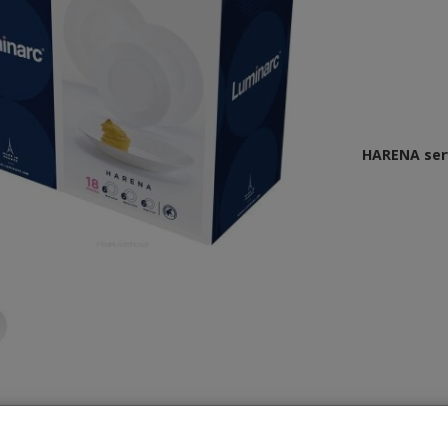
HARENA serw
gólne: