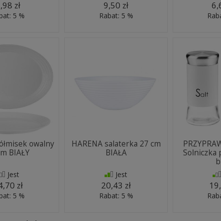
,98 zł
9,50 zł
6,
bat: 5 %
Rabat: 5 %
Raba
łmisek owalny
HARENA salaterka 27 cm
PRZYPRA
cm BIAŁY
BIAŁA
Solniczka 
b
Jest
Jest
4,70 zł
20,43 zł
19,
bat: 5 %
Rabat: 5 %
Raba