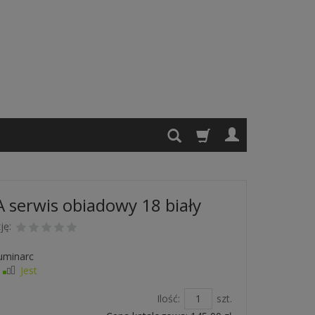
serwis obiadowy 18 biały
ję:
uminarc
Jest
Ilość:
szt.