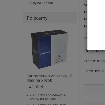
biały na 12 osób
Skład serwisu
talerze płytki
Polecamy
talerze deser
talerze głębok
Talerze są bł
Naczynia LUM
Recenzje
Produkt nie p
Towar jest p
Carine serwis obiadowy 18
biały na 6 osób
145,35 zł
ZELIE serwis obiadowy 36
czarny na 12 osób
ZELIE serwis obiadowy 18