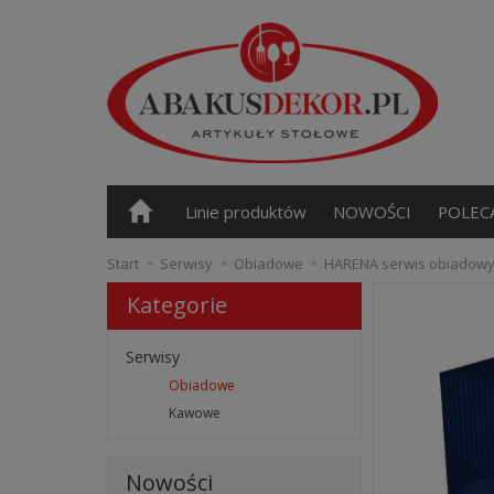
Linie produktów
NOWOŚCI
POLEC
Start
Serwisy
Obiadowe
HARENA serwis obiadowy 
Kategorie
Serwisy
Obiadowe
Kawowe
Nowości