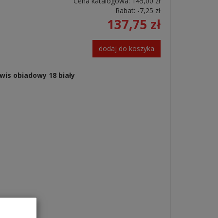
Cena katalogowa:
145,00 zł
Rabat: -
7,25 zł
137,75 zł
dodaj do koszyka
is obiadowy 18 biały