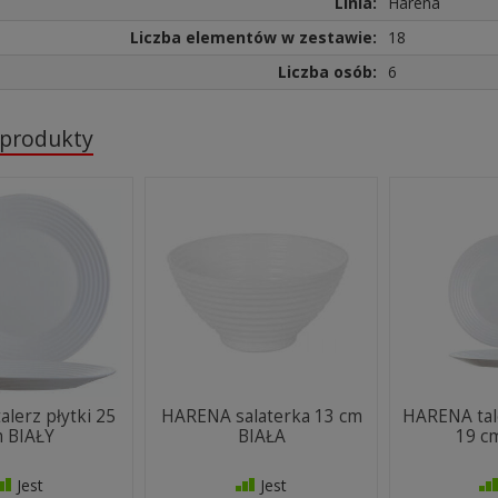
Linia:
Harena
Liczba elementów w zestawie:
18
Liczba osób:
6
 produkty
lerz płytki 25
HARENA salaterka 13 cm
HARENA tal
 BIAŁY
BIAŁA
19 c
Jest
Jest