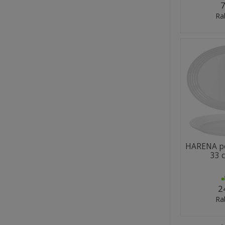
7
Ra
HARENA pó
33 
2
Ra