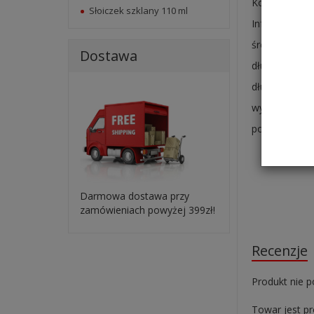
Kolorowe opa
Słoiczek szklany 110 ml
Informacje o
średnica becz
Dostawa
długość - 23
długość całko
wysokość zes
pojemność - 5
Darmowa dostawa przy
zamówieniach powyżej 399zł!
Recenzje
Produkt nie p
Towar jest p