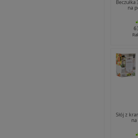
Beczułka 
na p
6
Ra
Słój z kra
na