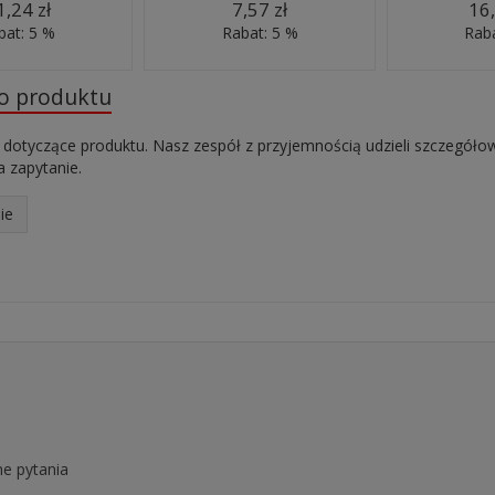
1,24 zł
7,57 zł
16,
bat: 5 %
Rabat: 5 %
Raba
do produktu
 dotyczące produktu. Nasz zespół z przyjemnością udzieli szczegóło
 zapytanie.
ie
e pytania