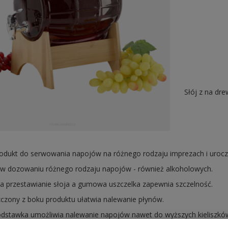
Słój z na dr
odukt do serwowania napojów na różnego rodzaju imprezach i urocz
 w dozowaniu różnego rodzaju napojów - również alkoholowych.
ia przestawianie słoja a gumowa uszczelka zapewnia szczelność.
zczony z boku produktu ułatwia nalewanie płynów.
dstawka umożliwia nalewanie napojów nawet do wyższych kieliszków