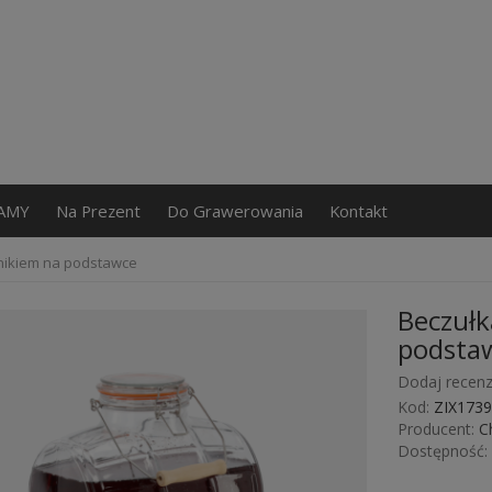
AMY
Na Prezent
Do Grawerowania
Kontakt
anikiem na podstawce
Beczułk
podsta
Dodaj recenz
Kod:
ZIX1739
Producent:
C
Dostępność: