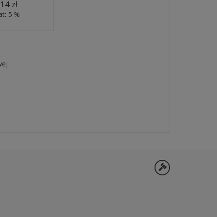
14 zł
t: 5 %
wej