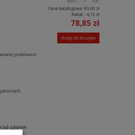
Ilość:
szt.
Cena katalogowa:
83,00 zł
Rabat: -
4,15 zł
78,85 zł
dodaj do koszyka
ewnianej podstawce.
ystościach.
 lub szklanek.