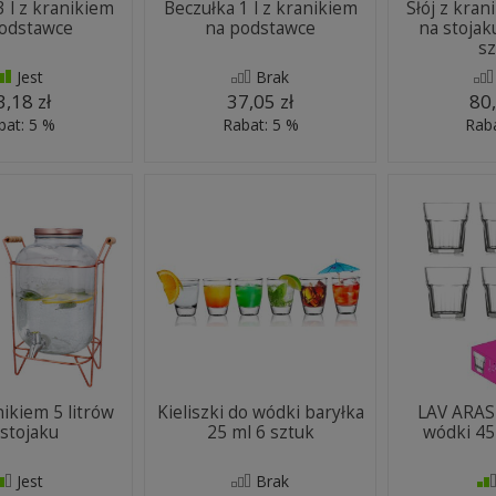
3 l z kranikiem
Beczułka 1 l z kranikiem
Słój z kran
odstawce
na podstawce
na stojak
sz
Jest
Brak
3,18 zł
37,05 zł
80,
bat: 5 %
Rabat: 5 %
Raba
nikiem 5 litrów
Kieliszki do wódki baryłka
LAV ARAS 
 stojaku
25 ml 6 sztuk
wódki 45
Jest
Brak