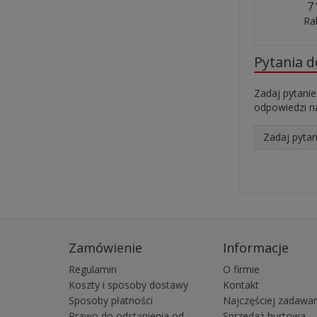
7
Ra
Pytania 
Zadaj pytanie
odpowiedzi na
Zadaj pytan
Zamówienie
Informacje
Regulamin
O firmie
Koszty i sposoby dostawy
Kontakt
Sposoby płatności
Najczęściej zadawan
Prawo do odstąpienia od
Sprzedaż hurtowa