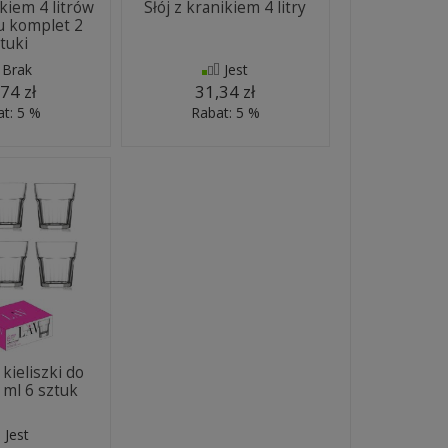
ikiem 4 litrów
Słój z kranikiem 4 litry
u komplet 2
tuki
Brak
Jest
74 zł
31,34 zł
t: 5 %
Rabat: 5 %
kieliszki do
 ml 6 sztuk
Jest