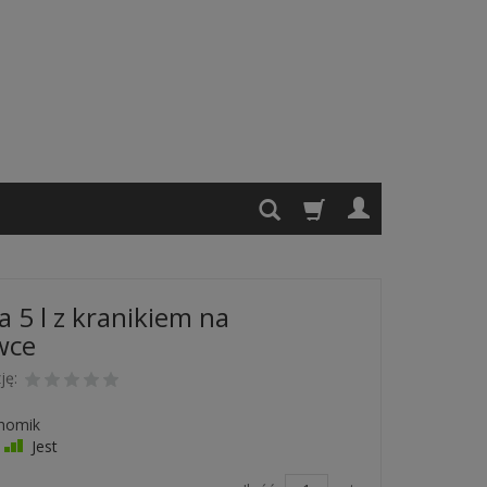
a 5 l z kranikiem na
wce
ję:
homik
Jest