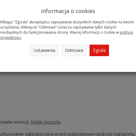
kowanie czyni z niego doskonały pomysł na prezent.
gólne:
Informacja o cookies
ułki - 16,5 cm,
Klikając “Zgoda” akceptujesz zapisywanie wszystkich danych cookie na twoim
urządzeniu. Kliknięcie “Odmowa” oznacza zapisywanie tylko danych
 cm
niezbędnych do funkcjonowania strony. Więcej informacji o cookie w
polityce
wita (z kranikiem) - 26 cm,
prywatności
.
tawu na podstawce - 32,5 cm,
Ustawienia
Odmowa
Zgoda
 litrów.
osiada recenzji.
Dodaj recenzję
rofesjonalnie zabezpieczony przed uszkodzeniem podczas transportu.