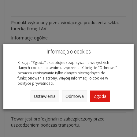
Produkt wykonany przez wiodącego producenta szkła,
turecką firmę LAV.
Informacje ogólne:
wysokość - 25 cm,
Informacja o cookies
średnica - 9,3 cm
Klikając “Zgoda” akceptujesz zapisywanie wszystkich
pojemność - 1000 ml.
danych cookie na twoim urządzeniu. Kliknięcie “Odmowa”
oznacza zapisywanie tylko danych niezbędnych do
Idealna do wody, soku, wina czy innych napoi itp.
funkcjonowania strony. Więcej informacji o cookie w
polityce prywatności
.
Recenzje
Ustawienia
Odmowa
Zgoda
Produkt nie posiada recenzji.
Dodaj recenzję
Towar jest profesjonalnie zabezpieczony przed
uszkodzeniem podczas transportu.