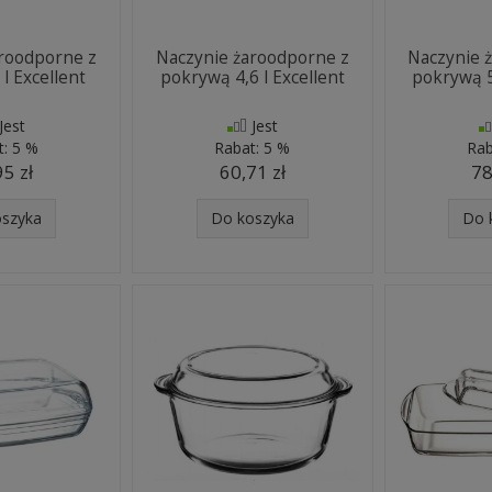
aroodporne z
Naczynie żaroodporne z
Naczynie 
l Excellent
pokrywą 4,6 l Excellent
pokrywą 5
Jest
Jest
t:
5 %
Rabat:
5 %
Rab
95 zł
60,71 zł
78
oszyka
Do koszyka
Do 