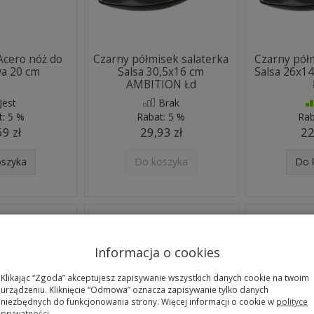
cero nóż do
Czarny półmisek salaterka
Czarny półm
wa 20 cm
Salsa 30,5x16 cm
Salsa 26x1
AMBITION Łd
Jest
Brak
t:
5 %
Rabat:
5 %
Rab
69 zł
29,93 zł
22
oszyka
Do koszyka
Do 
Informacja o cookies
Klikając “Zgoda” akceptujesz zapisywanie wszystkich danych cookie na twoim
urządzeniu. Kliknięcie “Odmowa” oznacza zapisywanie tylko danych
niezbędnych do funkcjonowania strony. Więcej informacji o cookie w
polityce
prywatności
.