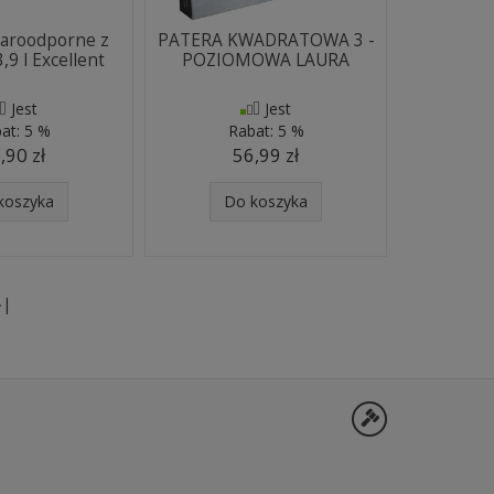
żaroodporne z
PATERA KWADRATOWA 3 -
,9 l Excellent
POZIOMOWA LAURA
Jest
Jest
at:
5 %
Rabat:
5 %
,90 zł
56,99 zł
koszyka
Do koszyka
»|