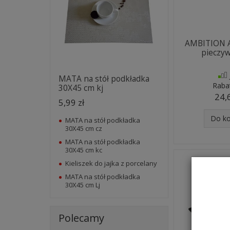
AMBITION A
pieczy
MATA na stół podkładka
Raba
30X45 cm kj
24,
5,99 zł
Do k
MATA na stół podkładka
30X45 cm cz
MATA na stół podkładka
30X45 cm kc
Kieliszek do jajka z porcelany
MATA na stół podkładka
30X45 cm Lj
Polecamy