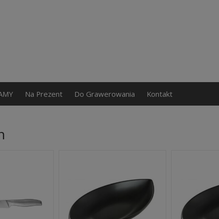
AMY
Na Prezent
Do Grawerowania
Kontakt
n