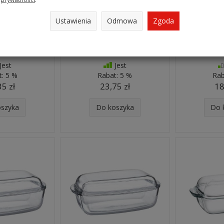
Ustawienia
Odmowa
Zgoda
alsa 18x9 cm
Półmisek Salsa 30x11 cm
Półmisek S
MBITION Sm
CZARNY AMBITION Fd
CZARNY 
Jest
Jest
t:
5 %
Rabat:
5 %
Rab
35 zł
23,75 zł
18
oszyka
Do koszyka
Do 