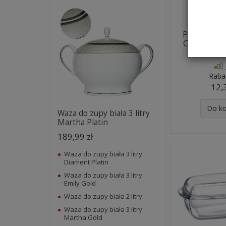
Półmisek S
CZARNY A
Raba
12,
Do k
Waza do zupy biała 3 litry
Martha Platin
189,99 zł
Waza do zupy biała 3 litry
Diament Platin
Waza do zupy biała 3 litry
Emily Gold
Waza do zupy biała 2 litry
Waza do zupy biała 3 litry
Martha Gold