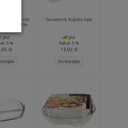
alsa 26x10 cm
Serwetnik Kubiko Fala
AMBITION Fm
Jest
Jest
at:
5 %
Rabat:
5 %
,05 zł
13,02 zł
koszyka
Do koszyka