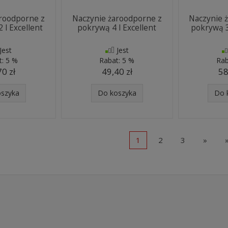
aroodporne z
Naczynie żaroodporne z
Naczynie 
 l Excellent
pokrywą 4 l Excellent
pokrywą 3
Jest
Jest
t:
5 %
Rabat:
5 %
Rab
70 zł
49,40 zł
58
oszyka
Do koszyka
Do 
1
2
3
»