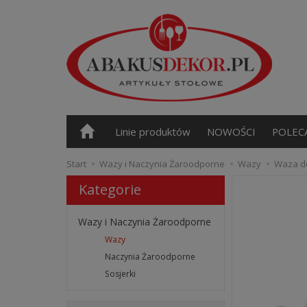
Linie produktów
NOWOŚCI
POLEC
Start
Wazy i Naczynia Żaroodporne
Wazy
Waza do 
Kategorie
Wazy i Naczynia Żaroodporne
Wazy
Naczynia Żaroodporne
Sosjerki