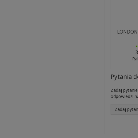
LONDON ł
3
Ra
Pytania 
Zadaj pytanie
odpowiedzi na
Zadaj pytan