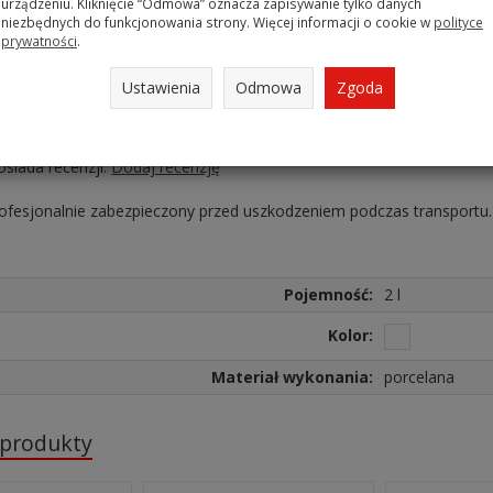
rcelana
urządzeniu. Kliknięcie “Odmowa” oznacza zapisywanie tylko danych
niezbędnych do funkcjonowania strony. Więcej informacji o cookie w
polityce
 się do użytkowania w zmywarce i kuchence mikrofalowej.
prywatności
.
onale nadaje się do użytku domowego jak również do gastronomii.
Ustawienia
Odmowa
Zgoda
osiada recenzji.
Dodaj recenzję
rofesjonalnie zabezpieczony przed uszkodzeniem podczas transportu.
Pojemność:
2 l
Kolor:
Materiał wykonania:
porcelana
 produkty