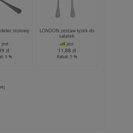
elec stołowy
LONDON zestaw łyżek do
sałatek
Jest
Jest
39 zł
11,88 zł
t: 5 %
Rabat: 5 %
wej