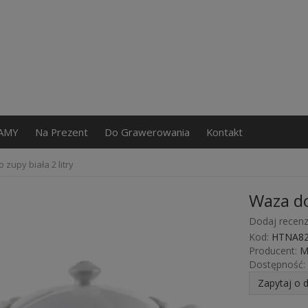
AMY
Na Prezent
Do Grawerowania
Kontakt
zupy biała 2 litry
Waza do 
Dodaj recenz
Kod:
HTNA82
Producent:
M
Dostępność:
Zapytaj o 