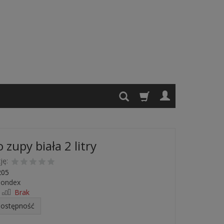
zupy biała 2 litry
ję:
05
ondex
Brak
dostępność