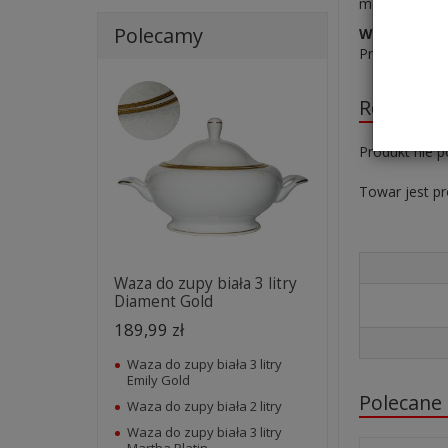
materiał - po
Polecamy
Waza
nadaje
Produkt dosk
Recenzje
Produkt nie p
Towar jest p
Waza do zupy biała 3 litry
Diament Gold
189,99 zł
Waza do zupy biała 3 litry
Emily Gold
Polecane
Waza do zupy biała 2 litry
Waza do zupy biała 3 litry