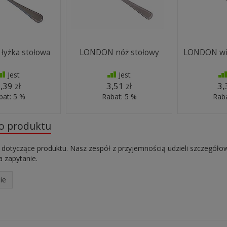
yżka stołowa
LONDON nóż stołowy
LONDON wid
Jest
Jest
,39 zł
3,51 zł
3,
bat: 5 %
Rabat: 5 %
Raba
do produktu
 dotyczące produktu. Nasz zespół z przyjemnością udzieli szczegóło
 zapytanie.
ie