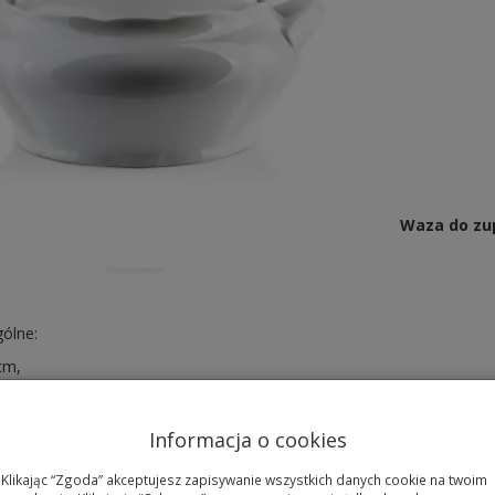
Waza do zupy
gólne:
cm,
23 cm,
okrywą - 15 cm,
Informacja o cookies
litry,
Klikając “Zgoda” akceptujesz zapisywanie wszystkich danych cookie na twoim