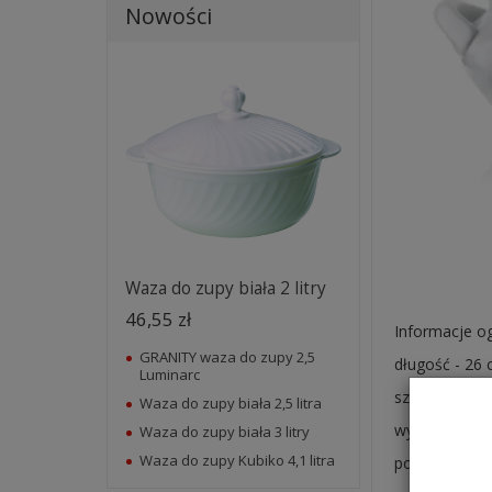
Nowości
Waza do zupy biała 2 litry
46,55 zł
Informacje o
GRANITY waza do zupy 2,5
długość - 26 
Luminarc
szerokość - 
Waza do zupy biała 2,5 litra
wysokość z p
Waza do zupy biała 3 litry
Waza do zupy Kubiko 4,1 litra
pojemność - 2 