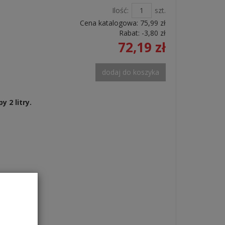
Ilość:
szt.
Cena katalogowa:
75,99 zł
Rabat: -
3,80 zł
72,19 zł
dodaj do koszyka
 2 litry.