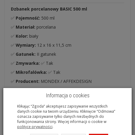
Dzbanek porcelanowy BASIC 500 ml
✅
Pojemność:
500 ml
✅
Materiał:
porcelana
✅
Kolor:
biały
✅
Wymiary:
12 x 16 x 11,5 cm
✅
Gatunek:
II gatunek
✅
Zmywarka:
✅ Tak
✅
Mikrofalówka:
✅ Tak
✅
Producent:
MONDEX / AFFEKDESIGN
Dlaczego warto wybrać dzbanek BASIC?
Informacja o cookies
✔️
Porcelana codziennego użytku
– trwała i odporna
na temperaturę
Klikając “Zgoda” akceptujesz zapisywanie wszystkich
danych cookie na twoim urządzeniu. Kliknięcie “Odmowa”
✔️
Funkcjonalna forma
– kompaktowy rozmiar i
oznacza zapisywanie tylko danych niezbędnych do
pojemność idealna do serwowania mleka, śmietanki,
funkcjonowania strony. Więcej informacji o cookie w
sosów, herbaty czy naparów
polityce prywatności
.