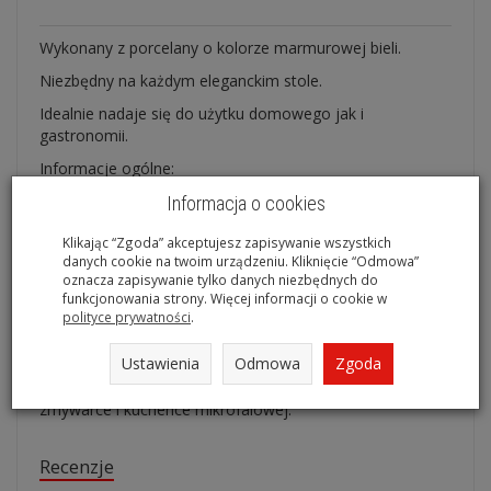
Wykonany z porcelany o kolorze marmurowej bieli.
Niezbędny na każdym eleganckim stole.
Idealnie nadaje się do użytku domowego jak i
gastronomii.
Informacje ogólne:
wysokość - 10 cm,
Informacja o cookies
długość - 11,5 cm,
Klikając “Zgoda” akceptujesz zapisywanie wszystkich
danych cookie na twoim urządzeniu. Kliknięcie “Odmowa”
szerokość - 8 cm
oznacza zapisywanie tylko danych niezbędnych do
pojemność - 210 ml.
funkcjonowania strony. Więcej informacji o cookie w
polityce prywatności
.
Produkt pasuje do następujących kolekcji marki Ambition:
Porto, Tokyo, Paris, Grace, Monaco, Tiffany, Diva.
Ustawienia
Odmowa
Zgoda
Mlecznik doskonale nadają się do użytkowania w
zmywarce i kuchence mikrofalowej.
Recenzje