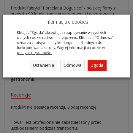
Produkt fabryki "Porcelana Bogucice" - polskiej firmy z
przeszło 90 letnią tradycją w tworzeniu i dekorowaniu
wyrobów porcelanowych.
Informacja o cookies
Informacje ogólne:
Klikając “Zgoda” akceptujesz zapisywanie wszystkich
wysokość - 7,5 cm,
danych cookie na twoim urządzeniu. Kliknięcie “Odmowa”
oznacza zapisywanie tylko danych niezbędnych do
długość - 12,5 cm,
funkcjonowania strony. Więcej informacji o cookie w
polityce prywatności
.
szerokość - 7,7 cm
pojemność - 200 ml.
Ustawienia
Odmowa
Zgoda
Mlecznik idealnie nadaje się do użytku domowego jak i
gastronomii.
Recenzje
Produkt nie posiada recenzji.
Dodaj recenzję
Towar jest profesjonalnie zabezpieczony przed
uszkodzeniem podczas transportu.